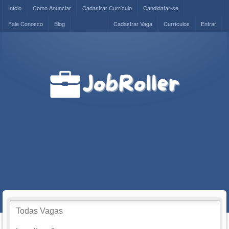
Início
Como Anunciar
Cadastrar Currículo
Candidatar-se
Fale Conosco
Blog
Cadastrar Vaga
Currículos
Entrar