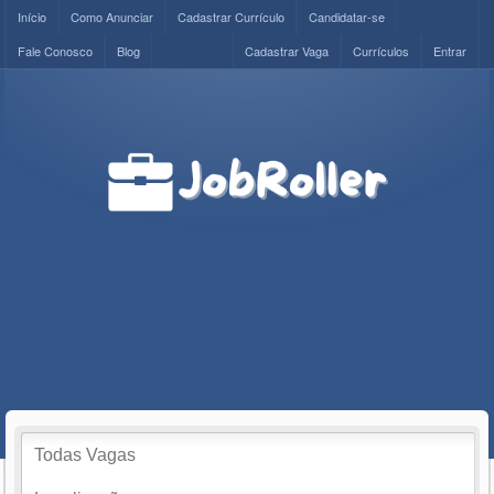
Início
Como Anunciar
Cadastrar Currículo
Candidatar-se
Fale Conosco
Blog
Cadastrar Vaga
Currículos
Entrar