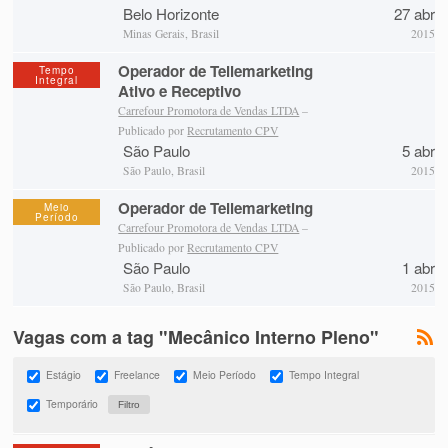
Belo Horizonte
27 abr
Minas Gerais, Brasil
2015
Operador de Tellemarketing
Tempo
Integral
Ativo e Receptivo
Carrefour Promotora de Vendas LTDA
–
Publicado por
Recrutamento CPV
São Paulo
5 abr
São Paulo, Brasil
2015
Operador de Tellemarketing
Meio
Período
Carrefour Promotora de Vendas LTDA
–
Publicado por
Recrutamento CPV
São Paulo
1 abr
São Paulo, Brasil
2015
Vagas com a tag "Mecânico Interno Pleno"
Estágio
Freelance
Meio Período
Tempo Integral
Temporário