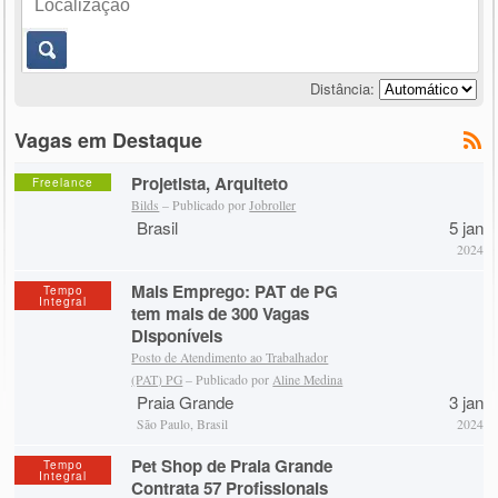
Distância:
Vagas em Destaque
Projetista, Arquiteto
Freelance
Bilds
– Publicado por
Jobroller
Brasil
5 jan
2024
Mais Emprego: PAT de PG
Tempo
Integral
tem mais de 300 Vagas
Disponíveis
Posto de Atendimento ao Trabalhador
(PAT) PG
– Publicado por
Aline Medina
Praia Grande
3 jan
São Paulo, Brasil
2024
Pet Shop de Praia Grande
Tempo
Integral
Contrata 57 Profissionais