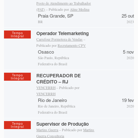
Posto de Atendimento ao Trabalhador
(PAT)
– Publicado por
Aline Medina
Praia Grande, SP
25 out
BR
2023
Operador Telemarketing
Tempo
Integral
Carrefour Pormotora de Vendas
–
Publicado por
Recrutamento CPV
Osasco
5 nov
São Paulo, República
2020
Federativa do Brasil
RECUPERADOR DE
Tempo
Integral
CRÉDITO – RJ
VENCERRH
– Publicado por
VENCERRH
Rio de Janeiro
19 fev
Rio de Janeiro, República
2020
Federativa do Brasil
Supervisor de Produção
Tempo
Integral
Martins Guerra
– Publicado por
Martins
Guerra Consultoria