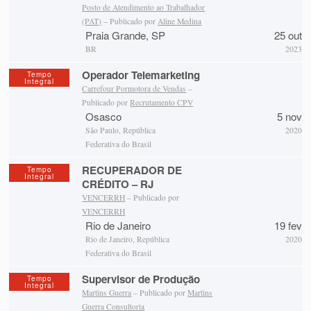
Posto de Atendimento ao Trabalhador
(PAT)
– Publicado por
Aline Medina
Praia Grande, SP
25 out
BR
2023
Operador Telemarketing
Tempo
Integral
Carrefour Pormotora de Vendas
–
Publicado por
Recrutamento CPV
Osasco
5 nov
São Paulo, República
2020
Federativa do Brasil
RECUPERADOR DE
Tempo
Integral
CRÉDITO – RJ
VENCERRH
– Publicado por
VENCERRH
Rio de Janeiro
19 fev
Rio de Janeiro, República
2020
Federativa do Brasil
Supervisor de Produção
Tempo
Integral
Martins Guerra
– Publicado por
Martins
Guerra Consultoria