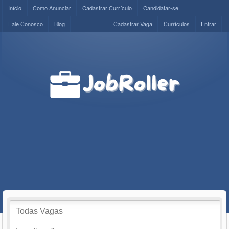
Início
Como Anunciar
Cadastrar Currículo
Candidatar-se
Fale Conosco
Blog
Cadastrar Vaga
Currículos
Entrar