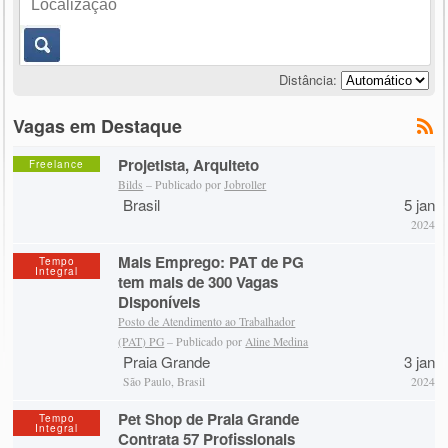
Distância:
Vagas em Destaque
Projetista, Arquiteto
Freelance
Bilds
– Publicado por
Jobroller
Brasil
5 jan
2024
Mais Emprego: PAT de PG
Tempo
Integral
tem mais de 300 Vagas
Disponíveis
Posto de Atendimento ao Trabalhador
(PAT) PG
– Publicado por
Aline Medina
Praia Grande
3 jan
São Paulo, Brasil
2024
Pet Shop de Praia Grande
Tempo
Integral
Contrata 57 Profissionais