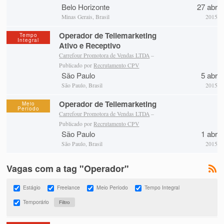
Belo Horizonte
27 abr
Minas Gerais, Brasil
2015
Operador de Tellemarketing
Tempo
Integral
Ativo e Receptivo
Carrefour Promotora de Vendas LTDA
–
Publicado por
Recrutamento CPV
São Paulo
5 abr
São Paulo, Brasil
2015
Operador de Tellemarketing
Meio
Período
Carrefour Promotora de Vendas LTDA
–
Publicado por
Recrutamento CPV
São Paulo
1 abr
São Paulo, Brasil
2015
Vagas com a tag "Operador"
Estágio
Freelance
Meio Período
Tempo Integral
Temporário