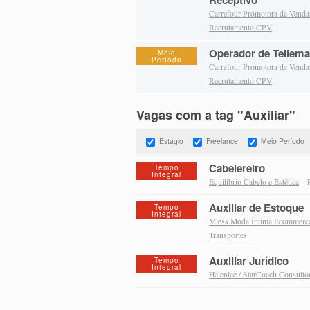
Receptivo
Carrefour Promotora de Vend
Recrutamento CPV
Operador de Tellema
Meio
Período
Carrefour Promotora de Vend
Recrutamento CPV
Vagas com a tag "Auxiliar"
Estágio
Freelance
Meio Período
Cabelereiro
Tempo
Integral
Equilibrio Cabelo e Estética
– 
Auxiliar de Estoque
Tempo
Integral
Miess Moda Íntima Ecommerce
Transportes
Auxiliar Jurídico
Tempo
Integral
Helenice / StarCoach Consulto