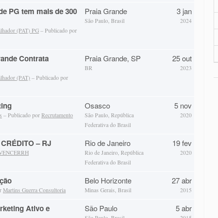
de PG tem mais de 300
Praia Grande
3 jan
São Paulo, Brasil
2024
alhador (PAT) PG
– Publicado por
rande Contrata
Praia Grande, SP
25 out
BR
2023
alhador (PAT)
– Publicado por
ting
Osasco
5 nov
s
– Publicado por
Recrutamento
São Paulo, República
2020
Federativa do Brasil
CRÉDITO – RJ
Rio de Janeiro
19 fev
VENCERRH
Rio de Janeiro, República
2020
Federativa do Brasil
ução
Belo Horizonte
27 abr
or
Martins Guerra Consultoria
Minas Gerais, Brasil
2015
keting Ativo e
São Paulo
5 abr
São Paulo, Brasil
2015