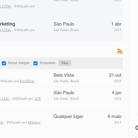
as LTDA
– Publicado por
rketing
São Paulo
1 abr
as LTDA
– Publicado por
São Paulo, Brasil
2015
Tempo Integral
Temporário
Bela Vista
21 out
Publicado por
Equilibrio
São Paulo, Brasil
2025
São Paulo
4 jan
 Ltda.
– Publicado por
3ZX
São Paulo, Brasil
2024
Qualquer lugar
6 maio
ria
– Publicado por
Helenice
2013