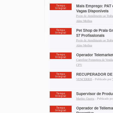
Mais Emprego: PAT 
Tempo
Integral
Vagas Disponíveis
Posto de Atendimento ao Trab
Aline Medina
Pet Shop de Praia G
Tempo
Integral
57 Profissionais
Posto de Atendimento ao Trab
Aline Medina
Operador Telemarke
Tempo
Integral
Carrefour Pormotora de Venda
CPV
RECUPERADOR DE 
Tempo
Integral
VENCERRH
– Publicado por
Supervisor de Prod
Tempo
Integral
Martins Guerra
– Publicado p
Operador de Tellemar
Tempo
Integral