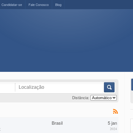
Candidatar-se
Fale Conosco
Blog
Distância:
Brasil
5 jan
r
2024