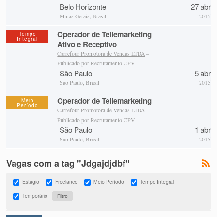
Belo Horizonte
27 abr
Minas Gerais, Brasil
2015
Operador de Tellemarketing
Tempo
Integral
Ativo e Receptivo
Carrefour Promotora de Vendas LTDA
–
Publicado por
Recrutamento CPV
São Paulo
5 abr
São Paulo, Brasil
2015
Operador de Tellemarketing
Meio
Período
Carrefour Promotora de Vendas LTDA
–
Publicado por
Recrutamento CPV
São Paulo
1 abr
São Paulo, Brasil
2015
Vagas com a tag "Jdgajdjdbf"
Estágio
Freelance
Meio Período
Tempo Integral
Temporário