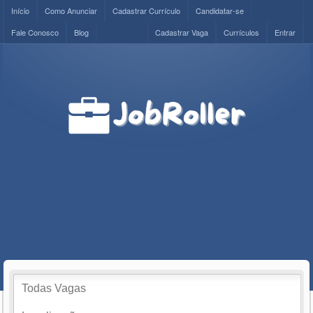
Início
Como Anunciar
Cadastrar Currículo
Candidatar-se
Fale Conosco
Blog
Cadastrar Vaga
Currículos
Entrar