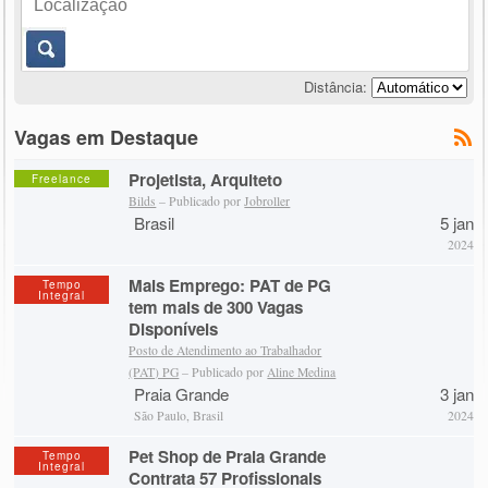
Distância:
Vagas em Destaque
Projetista, Arquiteto
Freelance
Bilds
– Publicado por
Jobroller
Brasil
5 jan
2024
Mais Emprego: PAT de PG
Tempo
Integral
tem mais de 300 Vagas
Disponíveis
Posto de Atendimento ao Trabalhador
(PAT) PG
– Publicado por
Aline Medina
Praia Grande
3 jan
São Paulo, Brasil
2024
Pet Shop de Praia Grande
Tempo
Integral
Contrata 57 Profissionais