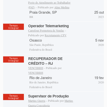
Posto de Atendimento ao Trabalhador
(PAT)
– Publicado por
Aline Medina
Praia Grande, SP
25 out
BR
2023
Operador Telemarketing
Tempo
Integral
Carrefour Pormotora de Vendas
–
Publicado por
Recrutamento CPV
Osasco
5 nov
São Paulo, República
2020
Federativa do Brasil
RECUPERADOR DE
Tempo
Integral
CRÉDITO – RJ
VENCERRH
– Publicado por
VENCERRH
Rio de Janeiro
19 fev
Rio de Janeiro, República
2020
Federativa do Brasil
Supervisor de Produção
Tempo
Integral
Martins Guerra
– Publicado por
Martins
Guerra Consultoria