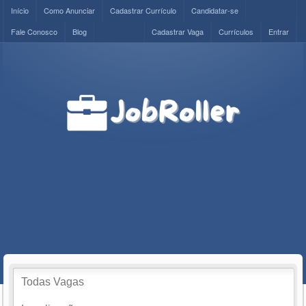
Início
Como Anunciar
Cadastrar Currículo
Candidatar-se
Fale Conosco
Blog
Cadastrar Vaga
Currículos
Entrar