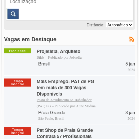
Distância:
Vagas em Destaque
Projetista, Arquiteto
Freelance
Bilds
– Publicado por
Jobroller
Brasil
5 jan
2024
Mais Emprego: PAT de PG
Tempo
Integral
tem mais de 300 Vagas
Disponíveis
Posto de Atendimento ao Trabalhador
(PAT) PG
– Publicado por
Aline Medina
Praia Grande
3 jan
São Paulo, Brasil
2024
Pet Shop de Praia Grande
Tempo
Integral
Contrata 57 Profissionais