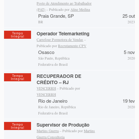
Posto de Atendimento ao Trabalhador
(PAT)
– Publicado por
Aline Medina
Praia Grande, SP
25 out
BR
2023
Operador Telemarketing
Tempo
Integral
Carrefour Pormotora de Vendas
–
Publicado por
Recrutamento CPV
Osasco
5 nov
São Paulo, República
2020
Federativa do Brasil
RECUPERADOR DE
Tempo
Integral
CRÉDITO – RJ
VENCERRH
– Publicado por
VENCERRH
Rio de Janeiro
19 fev
Rio de Janeiro, República
2020
Federativa do Brasil
Supervisor de Produção
Tempo
Integral
Martins Guerra
– Publicado por
Martins
Guerra Consultoria