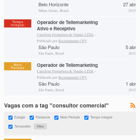
Belo Horizonte
27 abr
Minas Gerais, Brasil
2015
Operador de Tellemarketing
Tempo
Integral
Ativo e Receptivo
Carrefour Promotora de Vendas LTDA
–
Publicado por
Recrutamento CPV
São Paulo
5 abr
São Paulo, Brasil
2015
Operador de Tellemarketing
Meio
Período
Carrefour Promotora de Vendas LTDA
–
Publicado por
Recrutamento CPV
São Paulo
1 abr
São Paulo, Brasil
2015
Vagas com a tag "consultor comercial"
Estágio
Freelance
Meio Período
Tempo Integral
Temporário