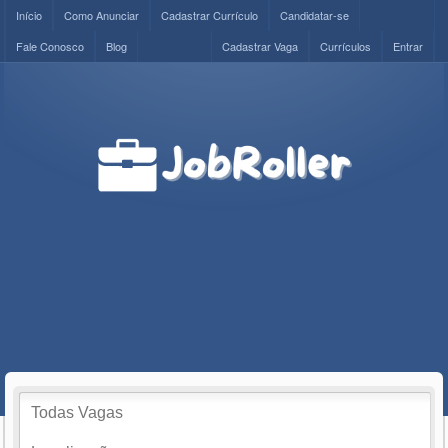
Início
Como Anunciar
Cadastrar Currículo
Candidatar-se
Fale Conosco
Blog
Cadastrar Vaga
Currículos
Entrar