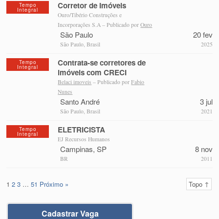
Corretor de Imóveis
Tempo
Integral
Ouro/Tibério Construções e
Incorporações S.A – Publicado por
Ouro
São Paulo
20 fev
São Paulo, Brasil
2025
Contrata-se corretores de
Tempo
Integral
imóveis com CRECI
Belaci imoveis
– Publicado por
Fabio
Nunes
Santo André
3 jul
São Paulo, Brasil
2021
ELETRICISTA
Tempo
Integral
EJ Recursos Humanos
Campinas, SP
8 nov
BR
2011
1
2
3
…
51
Próximo »
Topo ↑
Cadastrar Vaga