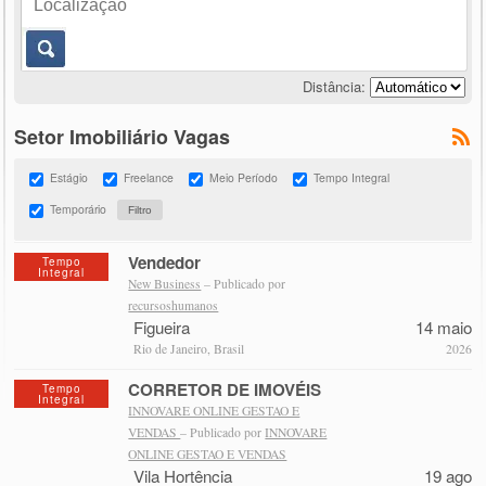
Distância:
Setor Imobiliário Vagas
Estágio
Freelance
Meio Período
Tempo Integral
Temporário
Vendedor
Tempo
Integral
New Business
– Publicado por
recursoshumanos
Figueira
14 maio
Rio de Janeiro, Brasil
2026
CORRETOR DE IMOVÉIS
Tempo
Integral
INNOVARE ONLINE GESTAO E
VENDAS
– Publicado por
INNOVARE
ONLINE GESTAO E VENDAS
Vila Hortência
19 ago