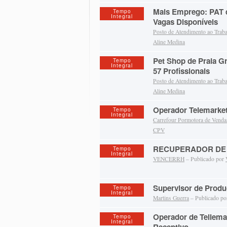
Mais Emprego: PAT 
Tempo
Integral
Vagas Disponíveis
Posto de Atendimento ao Trab
Aline Medina
Pet Shop de Praia G
Tempo
Integral
57 Profissionais
Posto de Atendimento ao Trab
Aline Medina
Operador Telemarke
Tempo
Integral
Carrefour Pormotora de Venda
CPV
RECUPERADOR DE 
Tempo
Integral
VENCERRH
– Publicado por
Supervisor de Prod
Tempo
Integral
Martins Guerra
– Publicado p
Operador de Tellemar
Tempo
Integral