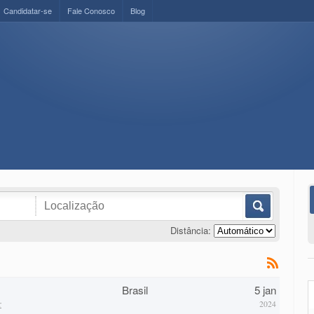
Candidatar-se
Fale Conosco
Blog
Distância:
Brasil
5 jan
r
2024