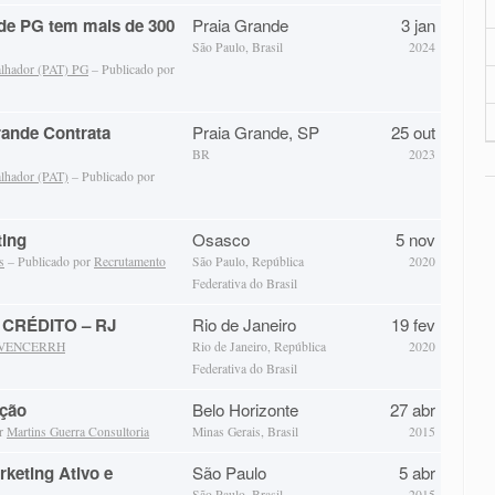
de PG tem mais de 300
Praia Grande
3 jan
São Paulo, Brasil
2024
alhador (PAT) PG
– Publicado por
rande Contrata
Praia Grande, SP
25 out
BR
2023
alhador (PAT)
– Publicado por
ting
Osasco
5 nov
s
– Publicado por
Recrutamento
São Paulo, República
2020
Federativa do Brasil
CRÉDITO – RJ
Rio de Janeiro
19 fev
VENCERRH
Rio de Janeiro, República
2020
Federativa do Brasil
ução
Belo Horizonte
27 abr
or
Martins Guerra Consultoria
Minas Gerais, Brasil
2015
keting Ativo e
São Paulo
5 abr
São Paulo, Brasil
2015