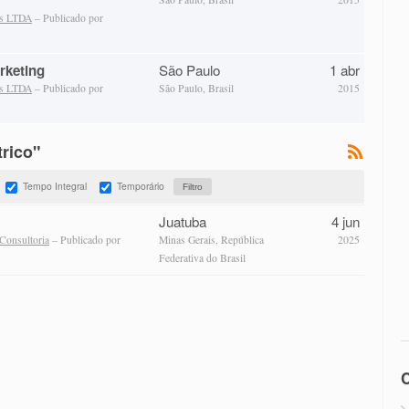
as LTDA
– Publicado por
rketing
São Paulo
1 abr
as LTDA
– Publicado por
São Paulo, Brasil
2015
trico"
Tempo Integral
Temporário
Juatuba
4 jun
Consultoria
– Publicado por
Minas Gerais, República
2025
Federativa do Brasil