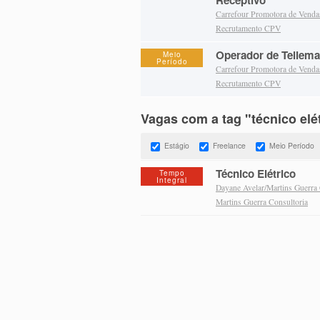
Receptivo
Carrefour Promotora de Vend
Recrutamento CPV
Operador de Tellema
Meio
Período
Carrefour Promotora de Vend
Recrutamento CPV
Vagas com a tag "técnico elé
Estágio
Freelance
Meio Período
Técnico Elétrico
Tempo
Integral
Dayane Avelar/Martins Guerra 
Martins Guerra Consultoria