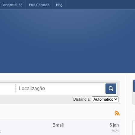
Candidatar-se
Fale Conosco
Blog
Distância:
Brasil
5 jan
r
2024