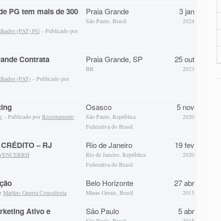
de PG tem mais de 300
Praia Grande
3 jan
São Paulo, Brasil
2024
alhador (PAT) PG
– Publicado por
rande Contrata
Praia Grande, SP
25 out
BR
2023
alhador (PAT)
– Publicado por
ting
Osasco
5 nov
s
– Publicado por
Recrutamento
São Paulo, República
2020
Federativa do Brasil
CRÉDITO – RJ
Rio de Janeiro
19 fev
VENCERRH
Rio de Janeiro, República
2020
Federativa do Brasil
ução
Belo Horizonte
27 abr
or
Martins Guerra Consultoria
Minas Gerais, Brasil
2015
keting Ativo e
São Paulo
5 abr
São Paulo, Brasil
2015