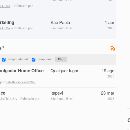
as LTDA
– Publicado por
rketing
São Paulo
1 abr
as LTDA
– Publicado por
São Paulo, Brasil
2015
e"
Tempo Integral
Temporário
ivulgador Home Office
Qualquer lugar
19 ago
2025
 por
trabalhoemcasabr2020
ice
Itapevi
23 mar
TICA SA – Publicado por
São Paulo, Brasil
2023