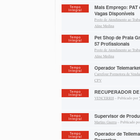
Mais Emprego: PAT 
Tempo
Integral
Vagas Disponíveis
Posto de Atendimento ao Trab
Aline Medina
Pet Shop de Praia G
Tempo
Integral
57 Profissionais
Posto de Atendimento ao Trab
Aline Medina
Operador Telemarke
Tempo
Integral
Carrefour Pormotora de Venda
CPV
RECUPERADOR DE 
Tempo
Integral
VENCERRH
– Publicado por
Supervisor de Prod
Tempo
Integral
Martins Guerra
– Publicado p
Operador de Tellemar
Tempo
Integral