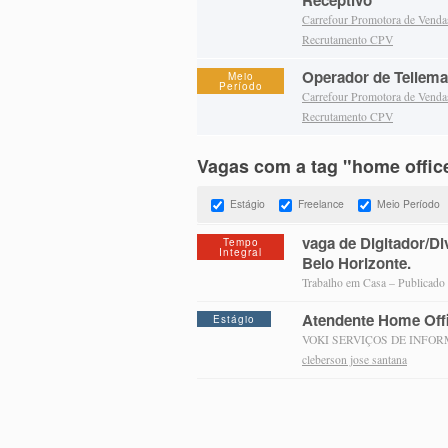
Receptivo
Carrefour Promotora de Vend
Recrutamento CPV
Operador de Tellema
Meio
Período
Carrefour Promotora de Vend
Recrutamento CPV
Vagas com a tag "home offic
Estágio
Freelance
Meio Período
vaga de Digitador/D
Tempo
Integral
Belo Horizonte.
Trabalho em Casa – Publicado
Atendente Home Off
Estágio
VOKI SERVIÇOS DE INFORMA
cleberson jose santana