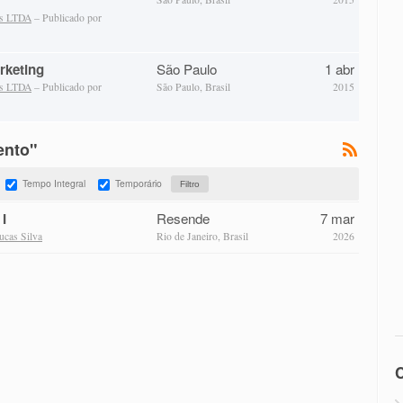
as LTDA
– Publicado por
rketing
São Paulo
1 abr
as LTDA
– Publicado por
São Paulo, Brasil
2015
ento"
Tempo Integral
Temporário
I
Resende
7 mar
ucas Silva
Rio de Janeiro, Brasil
2026