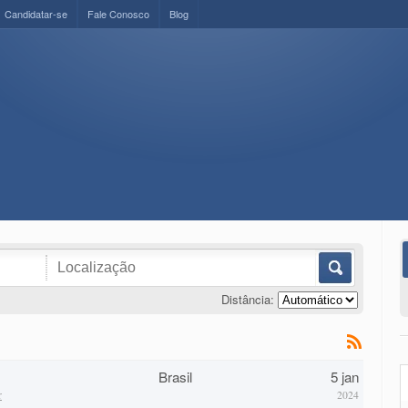
Candidatar-se
Fale Conosco
Blog
Distância:
Brasil
5 jan
r
2024