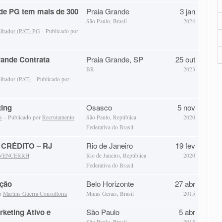
de PG tem mais de 300
Praia Grande
3 jan
São Paulo, Brasil
2024
alhador (PAT) PG
– Publicado por
rande Contrata
Praia Grande, SP
25 out
BR
2023
alhador (PAT)
– Publicado por
ting
Osasco
5 nov
s
– Publicado por
Recrutamento
São Paulo, República
2020
Federativa do Brasil
CRÉDITO – RJ
Rio de Janeiro
19 fev
VENCERRH
Rio de Janeiro, República
2020
Federativa do Brasil
ução
Belo Horizonte
27 abr
or
Martins Guerra Consultoria
Minas Gerais, Brasil
2015
keting Ativo e
São Paulo
5 abr
São Paulo, Brasil
2015