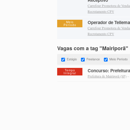
Receptivo
Carrefour Promotora de Vend
Recrutamento CPV
Operador de Tellema
Meio
Período
Carrefour Promotora de Vend
Recrutamento CPV
Vagas com a tag "Mairiporã"
Estágio
Freelance
Meio Período
Concurso: Prefeitura
Tempo
Integral
Prefeitura de Mairiporã (SP)
– 