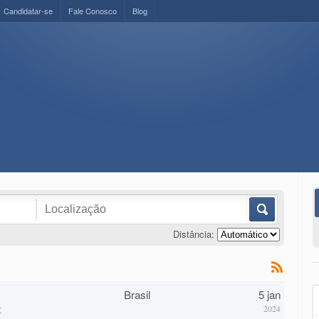
Candidatar-se
Fale Conosco
Blog
Distância:
Brasil
5 jan
r
2024