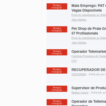
Mais Emprego: PAT 
Tempo
Integral
Vagas Disponíveis
Posto de Atendimento ao Trab
Aline Medina
Pet Shop de Praia G
Tempo
Integral
57 Profissionais
Posto de Atendimento ao Trab
Aline Medina
Operador Telemarke
Tempo
Integral
Carrefour Pormotora de Venda
CPV
RECUPERADOR DE 
Tempo
Integral
VENCERRH
– Publicado por
Supervisor de Prod
Tempo
Integral
Martins Guerra
– Publicado p
Operador de Tellemar
Tempo
Integral