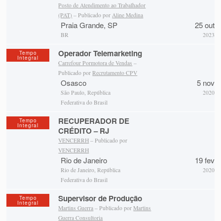
Posto de Atendimento ao Trabalhador
(PAT)
– Publicado por
Aline Medina
Praia Grande, SP
25 out
BR
2023
Operador Telemarketing
Tempo
Integral
Carrefour Pormotora de Vendas
–
Publicado por
Recrutamento CPV
Osasco
5 nov
São Paulo, República
2020
Federativa do Brasil
RECUPERADOR DE
Tempo
Integral
CRÉDITO – RJ
VENCERRH
– Publicado por
VENCERRH
Rio de Janeiro
19 fev
Rio de Janeiro, República
2020
Federativa do Brasil
Supervisor de Produção
Tempo
Integral
Martins Guerra
– Publicado por
Martins
Guerra Consultoria