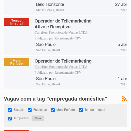
Belo Horizonte
27 abr
Minas Gerais, Brasil
2015
Operador de Tellemarketing
Tempo
Integral
Ativo e Receptivo
Carrefour Promotora de Vendas LTDA
–
Publicado por
Recrutamento CPV
São Paulo
5 abr
São Paulo, Brasil
2015
Operador de Tellemarketing
Meio
Período
Carrefour Promotora de Vendas LTDA
–
Publicado por
Recrutamento CPV
São Paulo
1 abr
São Paulo, Brasil
2015
Vagas com a tag "empregada doméstica"
Estágio
Freelance
Meio Período
Tempo Integral
Temporário