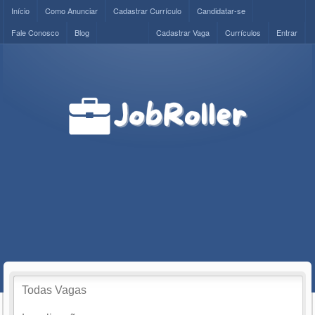
Início
Como Anunciar
Cadastrar Currículo
Candidatar-se
Fale Conosco
Blog
Cadastrar Vaga
Currículos
Entrar