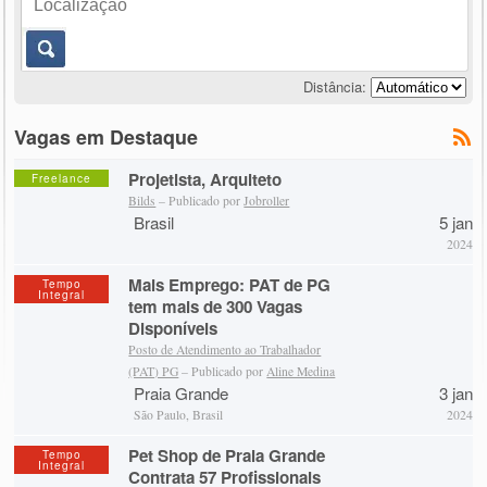
Distância:
Vagas em Destaque
Projetista, Arquiteto
Freelance
Bilds
– Publicado por
Jobroller
Brasil
5 jan
2024
Mais Emprego: PAT de PG
Tempo
Integral
tem mais de 300 Vagas
Disponíveis
Posto de Atendimento ao Trabalhador
(PAT) PG
– Publicado por
Aline Medina
Praia Grande
3 jan
São Paulo, Brasil
2024
Pet Shop de Praia Grande
Tempo
Integral
Contrata 57 Profissionais