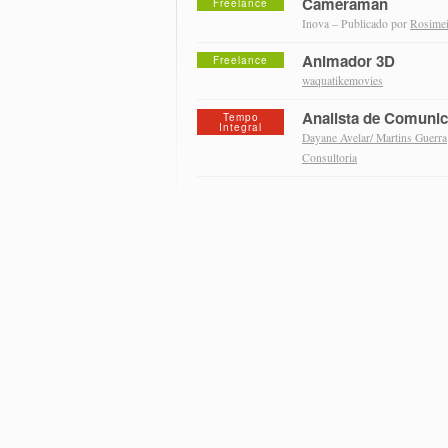
Cameraman
Freelance
Inova – Publicado por
Rosimei
Animador 3D
Freelance
waquatikemovies
Analista de Comunic
Tempo
Integral
Dayane Avelar/ Martins Guerra
Consultoria