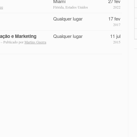
Miami
27 fev
re
Flórida, Estados Unidos
2022
Qualquer lugar
17 fev
2017
ação e Marketing
Qualquer lugar
11 jul
– Publicado por
Martins Guerra
2015