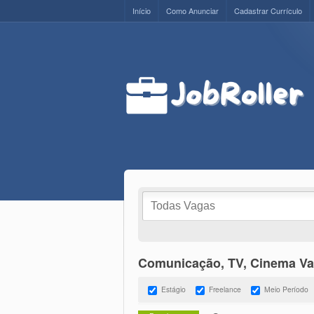
Início
Como Anunciar
Cadastrar Currículo
Comunicação, TV, Cinema V
Estágio
Freelance
Meio Período