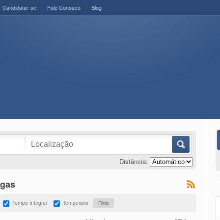
Candidatar-se
Fale Conosco
Blog
Distância:
agas
Tempo Integral
Temporário