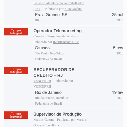
Posto de Atendimento ao Trabalhador
(PAT)
– Publicado por
Aline Medina
Praia Grande, SP
25 out
BR
2023
Operador Telemarketing
Tempo
Integral
Carrefour Pormotora de Vendas
–
Publicado por
Recrutamento CPV
Osasco
5 nov
São Paulo, República
2020
Federativa do Brasil
RECUPERADOR DE
Tempo
Integral
CRÉDITO – RJ
VENCERRH
– Publicado por
VENCERRH
Rio de Janeiro
19 fev
Rio de Janeiro, República
2020
Federativa do Brasil
Supervisor de Produção
Tempo
Integral
Martins Guerra
– Publicado por
Martins
Guerra Consultoria