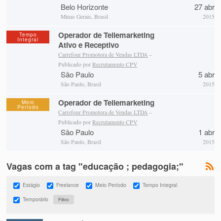
Belo Horizonte
27 abr
Minas Gerais, Brasil
2015
Operador de Tellemarketing
Tempo
Integral
Ativo e Receptivo
Carrefour Promotora de Vendas LTDA
–
Publicado por
Recrutamento CPV
São Paulo
5 abr
São Paulo, Brasil
2015
Operador de Tellemarketing
Meio
Período
Carrefour Promotora de Vendas LTDA
–
Publicado por
Recrutamento CPV
São Paulo
1 abr
São Paulo, Brasil
2015
Vagas com a tag "educação ; pedagogia;"
Estágio
Freelance
Meio Período
Tempo Integral
Temporário