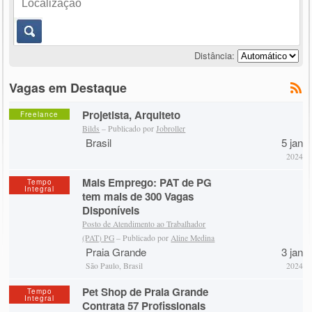
Distância:
Vagas em Destaque
Projetista, Arquiteto
Freelance
Bilds
– Publicado por
Jobroller
Brasil
5 jan
2024
Mais Emprego: PAT de PG
Tempo
Integral
tem mais de 300 Vagas
Disponíveis
Posto de Atendimento ao Trabalhador
(PAT) PG
– Publicado por
Aline Medina
Praia Grande
3 jan
São Paulo, Brasil
2024
Pet Shop de Praia Grande
Tempo
Integral
Contrata 57 Profissionais