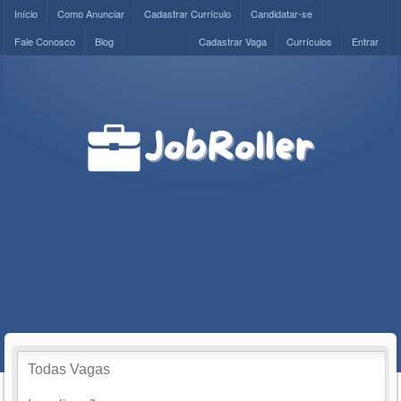
Início
Como Anunciar
Cadastrar Currículo
Candidatar-se
Fale Conosco
Blog
Cadastrar Vaga
Currículos
Entrar