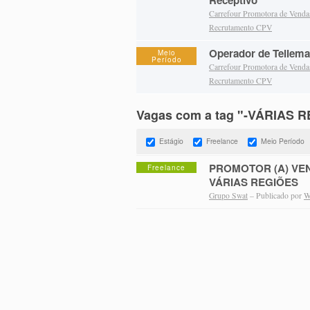
Receptivo
Carrefour Promotora de Vend
Recrutamento CPV
Operador de Tellema
Meio
Período
Carrefour Promotora de Vend
Recrutamento CPV
Vagas com a tag "-VÁRIAS 
Estágio
Freelance
Meio Período
PROMOTOR (A) VEN
Freelance
VÁRIAS REGIÕES
Grupo Swat
– Publicado por
W