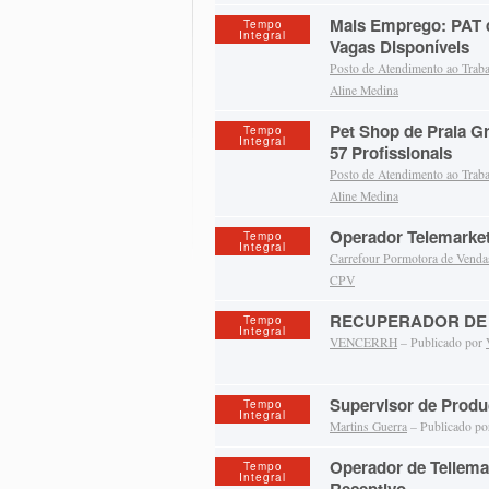
Mais Emprego: PAT 
Tempo
Integral
Vagas Disponíveis
Posto de Atendimento ao Trab
Aline Medina
Pet Shop de Praia G
Tempo
Integral
57 Profissionais
Posto de Atendimento ao Trab
Aline Medina
Operador Telemarke
Tempo
Integral
Carrefour Pormotora de Venda
CPV
RECUPERADOR DE 
Tempo
Integral
VENCERRH
– Publicado por
Supervisor de Prod
Tempo
Integral
Martins Guerra
– Publicado p
Operador de Tellemar
Tempo
Integral