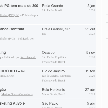
de PG tem mais de 300
Praia Grande
3 jan
São Paulo, Brasil
2024
alhador (PAT) PG
– Publicado por
rande Contrata
Praia Grande, SP
25 out
BR
2023
alhador (PAT)
– Publicado por
ting
Osasco
5 nov
s
– Publicado por
Recrutamento
São Paulo, República
2020
Federativa do Brasil
CRÉDITO – RJ
Rio de Janeiro
19 fev
VENCERRH
Rio de Janeiro, República
2020
Federativa do Brasil
ução
Belo Horizonte
27 abr
or
Martins Guerra Consultoria
Minas Gerais, Brasil
2015
keting Ativo e
São Paulo
5 abr
São Paulo, Brasil
2015