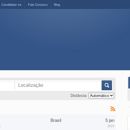
Candidatar-se
Fale Conosco
Blog
Distância:
Brasil
5 jan
r
2024