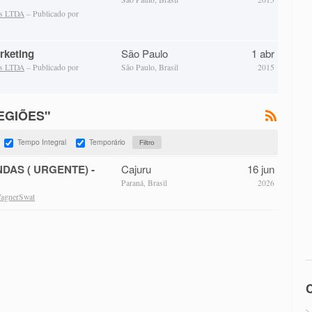
as LTDA
– Publicado por
rketing
São Paulo
1 abr
as LTDA
– Publicado por
São Paulo, Brasil
2015
REGIÕES"
Tempo Integral
Temporário
DAS ( URGENTE) -
Cajuru
16 jun
Paraná, Brasil
2026
agnerSwat