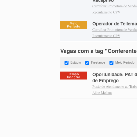
Receptivo
Carrefour Promotora de Vend
Recrutamento CPV
Operador de Tellema
Meio
Período
Carrefour Promotora de Vend
Recrutamento CPV
Vagas com a tag "Conferente
Estágio
Freelance
Meio Período
Oportunidade: PAT d
Tempo
Integral
de Emprego
Posto de Atendimento ao Trab
Aline Medina