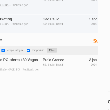
as LTDA
– Publicado por
rketing
São Paulo
1 abr
as LTDA
– Publicado por
São Paulo, Brasil
2015
"
Tempo Integral
Temporário
e PG oferta 130 Vagas
Praia Grande
3 jan
São Paulo, Brasil
2024
alhador (PAT) PG
– Publicado por