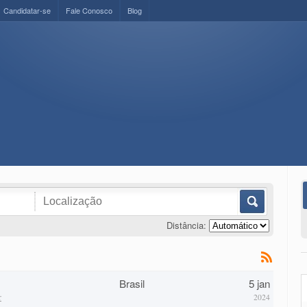
Candidatar-se
Fale Conosco
Blog
Distância:
Brasil
5 jan
r
2024