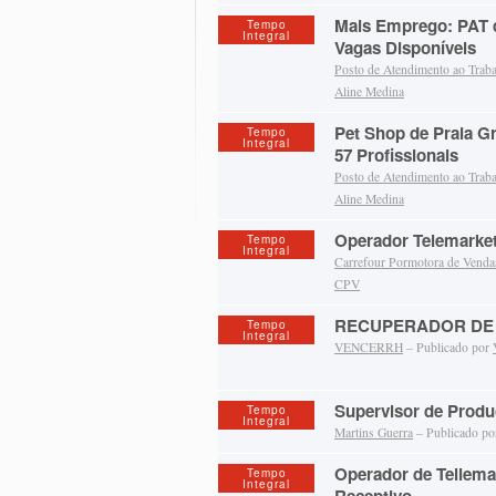
Mais Emprego: PAT 
Tempo
Integral
Vagas Disponíveis
Posto de Atendimento ao Trab
Aline Medina
Pet Shop de Praia G
Tempo
Integral
57 Profissionais
Posto de Atendimento ao Trab
Aline Medina
Operador Telemarke
Tempo
Integral
Carrefour Pormotora de Venda
CPV
RECUPERADOR DE 
Tempo
Integral
VENCERRH
– Publicado por
Supervisor de Prod
Tempo
Integral
Martins Guerra
– Publicado p
Operador de Tellemar
Tempo
Integral