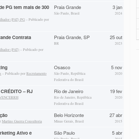
de PG tem mais de 300
Praia Grande
3 jan
São Paulo, Brasil
2024
alhador (PAT) PG
– Publicado por
rande Contrata
Praia Grande, SP
25 out
BR
2023
alhador (PAT)
– Publicado por
ting
Osasco
5 nov
s
– Publicado por
Recrutamento
São Paulo, República
2020
Federativa do Brasil
CRÉDITO – RJ
Rio de Janeiro
19 fev
VENCERRH
Rio de Janeiro, República
2020
Federativa do Brasil
ução
Belo Horizonte
27 abr
or
Martins Guerra Consultoria
Minas Gerais, Brasil
2015
keting Ativo e
São Paulo
5 abr
São Paulo, Brasil
2015