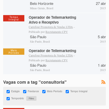
Belo Horizonte
27 abr
Minas Gerais, Brasil
2015
Operador de Tellemarketing
Tempo
Integral
Ativo e Receptivo
Carrefour Promotora de Vendas LTDA
–
Publicado por
Recrutamento CPV
São Paulo
5 abr
São Paulo, Brasil
2015
Operador de Tellemarketing
Meio
Período
Carrefour Promotora de Vendas LTDA
–
Publicado por
Recrutamento CPV
São Paulo
1 abr
São Paulo, Brasil
2015
Vagas com a tag "consultoria"
Estágio
Freelance
Meio Período
Tempo Integral
Temporário