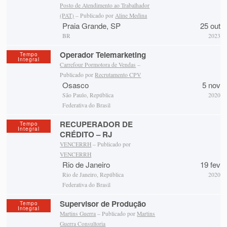
Posto de Atendimento ao Trabalhador
(PAT)
– Publicado por
Aline Medina
Praia Grande, SP
25 out
BR
2023
Operador Telemarketing
Tempo
Integral
Carrefour Pormotora de Vendas
–
Publicado por
Recrutamento CPV
Osasco
5 nov
São Paulo, República
2020
Federativa do Brasil
RECUPERADOR DE
Tempo
Integral
CRÉDITO – RJ
VENCERRH
– Publicado por
VENCERRH
Rio de Janeiro
19 fev
Rio de Janeiro, República
2020
Federativa do Brasil
Supervisor de Produção
Tempo
Integral
Martins Guerra
– Publicado por
Martins
Guerra Consultoria