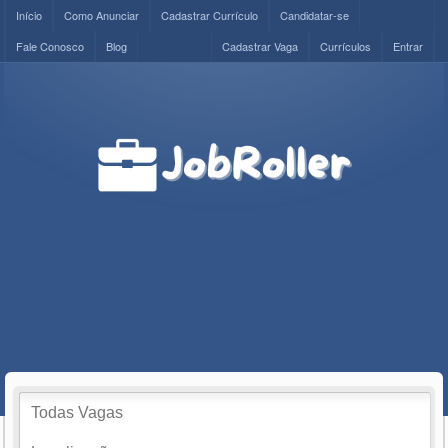
Início
Como Anunciar
Cadastrar Currículo
Candidatar-se
Fale Conosco
Blog
Cadastrar Vaga
Currículos
Entrar