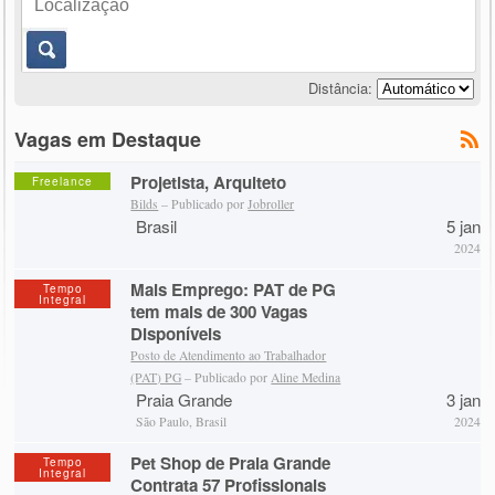
Distância:
Vagas em Destaque
Projetista, Arquiteto
Freelance
Bilds
– Publicado por
Jobroller
Brasil
5 jan
2024
Mais Emprego: PAT de PG
Tempo
Integral
tem mais de 300 Vagas
Disponíveis
Posto de Atendimento ao Trabalhador
(PAT) PG
– Publicado por
Aline Medina
Praia Grande
3 jan
São Paulo, Brasil
2024
Pet Shop de Praia Grande
Tempo
Integral
Contrata 57 Profissionais