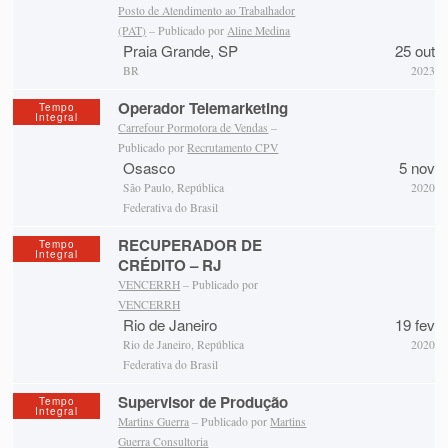
Posto de Atendimento ao Trabalhador
(PAT)
– Publicado por
Aline Medina
Praia Grande, SP
25 out
BR
2023
Operador Telemarketing
Tempo
Integral
Carrefour Pormotora de Vendas
–
Publicado por
Recrutamento CPV
Osasco
5 nov
São Paulo, República
2020
Federativa do Brasil
RECUPERADOR DE
Tempo
Integral
CRÉDITO – RJ
VENCERRH
– Publicado por
VENCERRH
Rio de Janeiro
19 fev
Rio de Janeiro, República
2020
Federativa do Brasil
Supervisor de Produção
Tempo
Integral
Martins Guerra
– Publicado por
Martins
Guerra Consultoria