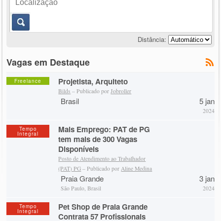
Distância:
Vagas em Destaque
Projetista, Arquiteto
Freelance
Bilds
– Publicado por
Jobroller
Brasil
5 jan
2024
Mais Emprego: PAT de PG
Tempo
Integral
tem mais de 300 Vagas
Disponíveis
Posto de Atendimento ao Trabalhador
(PAT) PG
– Publicado por
Aline Medina
Praia Grande
3 jan
São Paulo, Brasil
2024
Pet Shop de Praia Grande
Tempo
Integral
Contrata 57 Profissionais