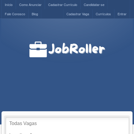
Início
Como Anunciar
Cadastrar Currículo
Candidatar-se
Fale Conosco
Blog
Cadastrar Vaga
Currículos
Entrar