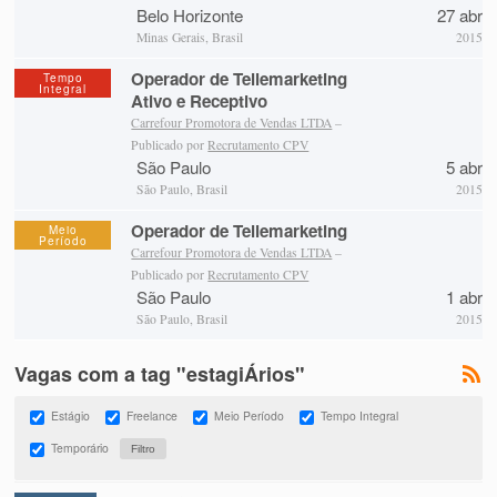
Belo Horizonte
27 abr
Minas Gerais, Brasil
2015
Operador de Tellemarketing
Tempo
Integral
Ativo e Receptivo
Carrefour Promotora de Vendas LTDA
–
Publicado por
Recrutamento CPV
São Paulo
5 abr
São Paulo, Brasil
2015
Operador de Tellemarketing
Meio
Período
Carrefour Promotora de Vendas LTDA
–
Publicado por
Recrutamento CPV
São Paulo
1 abr
São Paulo, Brasil
2015
Vagas com a tag "estagiÁrios"
Estágio
Freelance
Meio Período
Tempo Integral
Temporário