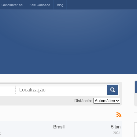
Candidatar-se
Fale Conosco
Blog
Distância:
Brasil
5 jan
r
2024