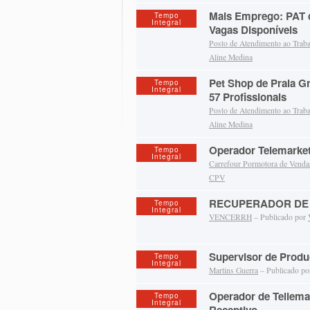
Mais Emprego: PAT 
Tempo
Integral
Vagas Disponíveis
Posto de Atendimento ao Trab
Aline Medina
Pet Shop de Praia G
Tempo
Integral
57 Profissionais
Posto de Atendimento ao Trab
Aline Medina
Operador Telemarke
Tempo
Integral
Carrefour Pormotora de Venda
CPV
RECUPERADOR DE 
Tempo
Integral
VENCERRH
– Publicado por
Supervisor de Prod
Tempo
Integral
Martins Guerra
– Publicado p
Operador de Tellemar
Tempo
Integral