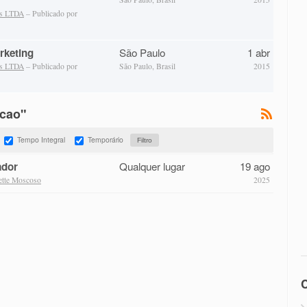
as LTDA
– Publicado por
rketing
São Paulo
1 abr
as LTDA
– Publicado por
São Paulo, Brasil
2015
icao"
Tempo Integral
Temporário
ador
Qualquer lugar
19 ago
ette Moscoso
2025