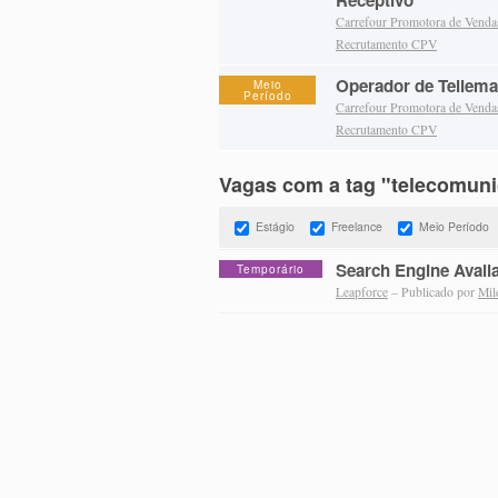
Receptivo
Carrefour Promotora de Vend
Recrutamento CPV
Operador de Tellema
Meio
Período
Carrefour Promotora de Vend
Recrutamento CPV
Vagas com a tag "telecomun
Estágio
Freelance
Meio Período
Search Engine Avali
Temporário
Leapforce
– Publicado por
Mil