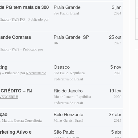
de PG tem mais de 300
Praia Grande
3 jan
São Paulo, Brasil
2024
alhador (PAT) PG
– Publicado por
rande Contrata
Praia Grande, SP
25 out
BR
2023
alhador (PAT)
– Publicado por
ting
Osasco
5 nov
s
– Publicado por
Recrutamento
São Paulo, República
2020
Federativa do Brasil
CRÉDITO – RJ
Rio de Janeiro
19 fev
VENCERRH
Rio de Janeiro, República
2020
Federativa do Brasil
ução
Belo Horizonte
27 abr
or
Martins Guerra Consultoria
Minas Gerais, Brasil
2015
keting Ativo e
São Paulo
5 abr
São Paulo, Brasil
2015