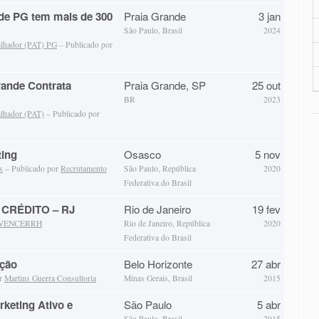
de PG tem mais de 300
Praia Grande
3 jan
São Paulo, Brasil
2024
alhador (PAT) PG
– Publicado por
rande Contrata
Praia Grande, SP
25 out
BR
2023
alhador (PAT)
– Publicado por
ting
Osasco
5 nov
s
– Publicado por
Recrutamento
São Paulo, República
2020
Federativa do Brasil
CRÉDITO – RJ
Rio de Janeiro
19 fev
VENCERRH
Rio de Janeiro, República
2020
Federativa do Brasil
ução
Belo Horizonte
27 abr
or
Martins Guerra Consultoria
Minas Gerais, Brasil
2015
keting Ativo e
São Paulo
5 abr
São Paulo, Brasil
2015