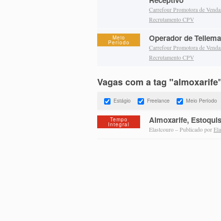
Receptivo
Carrefour Promotora de Vend
Recrutamento CPV
Operador de Tellema
Meio
Período
Carrefour Promotora de Vend
Recrutamento CPV
Vagas com a tag "almoxarife
Estágio
Freelance
Meio Período
Almoxarife, Estoquis
Tempo
Integral
Elastcouro – Publicado por
Ela