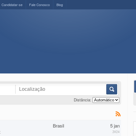
Candidatar-se
Fale Conosco
Blog
Distância:
Brasil
5 jan
r
2024