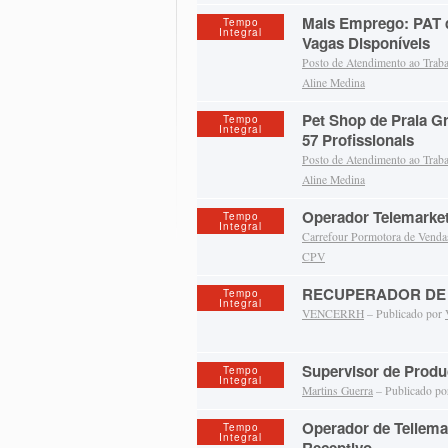
Mais Emprego: PAT 
Tempo
Integral
Vagas Disponíveis
Posto de Atendimento ao Trab
Aline Medina
Pet Shop de Praia G
Tempo
Integral
57 Profissionais
Posto de Atendimento ao Trab
Aline Medina
Operador Telemarke
Tempo
Integral
Carrefour Pormotora de Venda
CPV
RECUPERADOR DE 
Tempo
Integral
VENCERRH
– Publicado por
Supervisor de Prod
Tempo
Integral
Martins Guerra
– Publicado p
Operador de Tellemar
Tempo
Integral