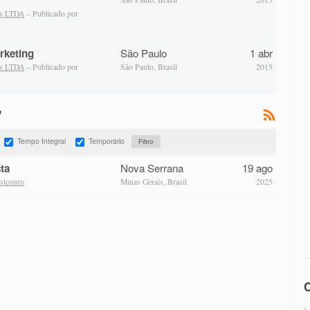
as LTDA
– Publicado por
rketing
São Paulo
1 abr
as LTDA
– Publicado por
São Paulo, Brasil
2015
"
Tempo Integral
Temporário
ta
Nova Serrana
19 ago
stcouro
Minas Gerais, Brasil
2025