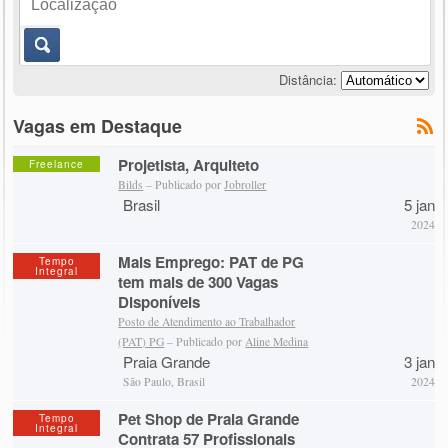
Distância:
Vagas em Destaque
Projetista, Arquiteto
Freelance
Bilds
– Publicado por
Jobroller
Brasil
5 jan
2024
Mais Emprego: PAT de PG
Tempo
Integral
tem mais de 300 Vagas
Disponíveis
Posto de Atendimento ao Trabalhador
(PAT) PG
– Publicado por
Aline Medina
Praia Grande
3 jan
São Paulo, Brasil
2024
Pet Shop de Praia Grande
Tempo
Integral
Contrata 57 Profissionais