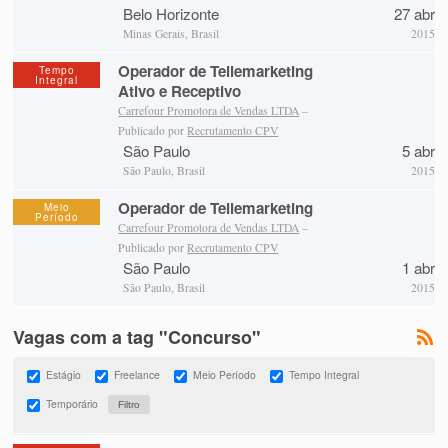
Belo Horizonte
27 abr
Minas Gerais, Brasil
2015
Operador de Tellemarketing
Tempo
Integral
Ativo e Receptivo
Carrefour Promotora de Vendas LTDA
–
Publicado por
Recrutamento CPV
São Paulo
5 abr
São Paulo, Brasil
2015
Operador de Tellemarketing
Meio
Período
Carrefour Promotora de Vendas LTDA
–
Publicado por
Recrutamento CPV
São Paulo
1 abr
São Paulo, Brasil
2015
Vagas com a tag "Concurso"
Estágio
Freelance
Meio Período
Tempo Integral
Temporário