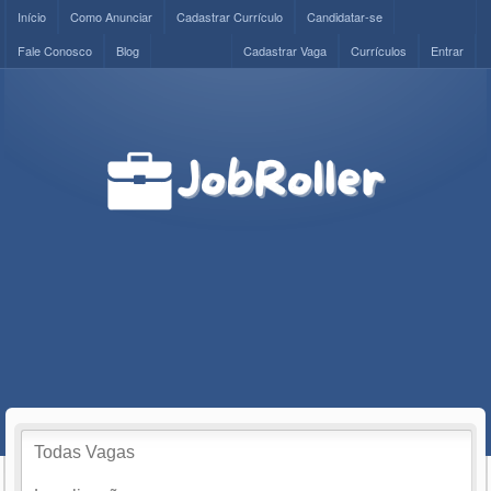
Início
Como Anunciar
Cadastrar Currículo
Candidatar-se
Fale Conosco
Blog
Cadastrar Vaga
Currículos
Entrar