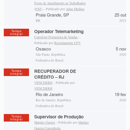
Posto de Atendimento ao Trabalhador
(PAT)
– Publicado por
Aline Medina
Praia Grande, SP
25 out
BR
2023
Operador Telemarketing
Tempo
Integral
Carrefour Pormotora de Vendas
–
Publicado por
Recrutamento CPV
Osasco
5 nov
São Paulo, República
2020
Federativa do Brasil
RECUPERADOR DE
Tempo
Integral
CRÉDITO – RJ
VENCERRH
– Publicado por
VENCERRH
Rio de Janeiro
19 fev
Rio de Janeiro, República
2020
Federativa do Brasil
Supervisor de Produção
Tempo
Integral
Martins Guerra
– Publicado por
Martins
Guerra Consultoria