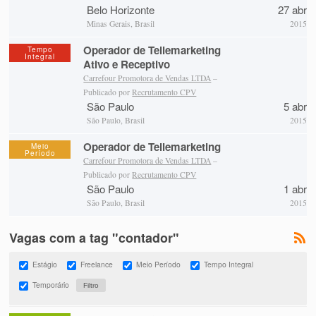
Belo Horizonte
27 abr
Minas Gerais, Brasil
2015
Operador de Tellemarketing
Tempo
Integral
Ativo e Receptivo
Carrefour Promotora de Vendas LTDA
–
Publicado por
Recrutamento CPV
São Paulo
5 abr
São Paulo, Brasil
2015
Operador de Tellemarketing
Meio
Período
Carrefour Promotora de Vendas LTDA
–
Publicado por
Recrutamento CPV
São Paulo
1 abr
São Paulo, Brasil
2015
Vagas com a tag "contador"
Estágio
Freelance
Meio Período
Tempo Integral
Temporário