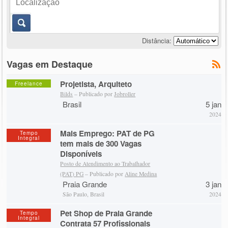
Distância:
Vagas em Destaque
Projetista, Arquiteto
Freelance
Bilds
– Publicado por
Jobroller
Brasil
5 jan
2024
Mais Emprego: PAT de PG
Tempo
Integral
tem mais de 300 Vagas
Disponíveis
Posto de Atendimento ao Trabalhador
(PAT) PG
– Publicado por
Aline Medina
Praia Grande
3 jan
São Paulo, Brasil
2024
Pet Shop de Praia Grande
Tempo
Integral
Contrata 57 Profissionais