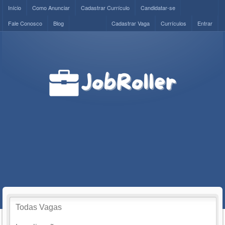
Início
Como Anunciar
Cadastrar Currículo
Candidatar-se
Fale Conosco
Blog
Cadastrar Vaga
Currículos
Entrar