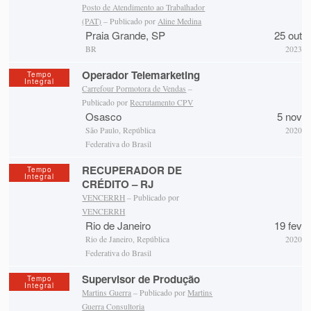
Posto de Atendimento ao Trabalhador
(PAT)
– Publicado por
Aline Medina
Praia Grande, SP
25 out
BR
2023
Operador Telemarketing
Tempo
Integral
Carrefour Pormotora de Vendas
–
Publicado por
Recrutamento CPV
Osasco
5 nov
São Paulo, República
2020
Federativa do Brasil
RECUPERADOR DE
Tempo
Integral
CRÉDITO – RJ
VENCERRH
– Publicado por
VENCERRH
Rio de Janeiro
19 fev
Rio de Janeiro, República
2020
Federativa do Brasil
Supervisor de Produção
Tempo
Integral
Martins Guerra
– Publicado por
Martins
Guerra Consultoria