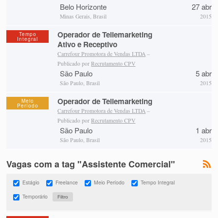
Belo Horizonte
27 abr
Minas Gerais, Brasil
2015
Operador de Tellemarketing
Tempo
Integral
Ativo e Receptivo
Carrefour Promotora de Vendas LTDA
–
Publicado por
Recrutamento CPV
São Paulo
5 abr
São Paulo, Brasil
2015
Operador de Tellemarketing
Meio
Período
Carrefour Promotora de Vendas LTDA
–
Publicado por
Recrutamento CPV
São Paulo
1 abr
São Paulo, Brasil
2015
Vagas com a tag "Assistente Comercial"
Estágio
Freelance
Meio Período
Tempo Integral
Temporário