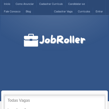
Início
Como Anunciar
Cadastrar Currículo
Candidatar-se
Fale Conosco
Blog
Cadastrar Vaga
Currículos
Entrar