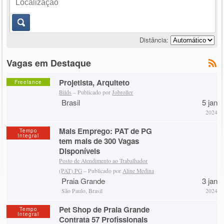
Distância:
Vagas em Destaque
Projetista, Arquiteto
Freelance
Bilds
– Publicado por
Jobroller
Brasil
5 jan
2024
Mais Emprego: PAT de PG
Tempo
Integral
tem mais de 300 Vagas
Disponíveis
Posto de Atendimento ao Trabalhador
(PAT) PG
– Publicado por
Aline Medina
Praia Grande
3 jan
São Paulo, Brasil
2024
Pet Shop de Praia Grande
Tempo
Integral
Contrata 57 Profissionais