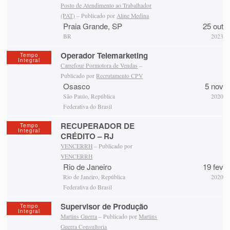
Posto de Atendimento ao Trabalhador
(PAT)
– Publicado por
Aline Medina
Praia Grande, SP
25 out
BR
2023
Operador Telemarketing
Tempo
Integral
Carrefour Pormotora de Vendas
–
Publicado por
Recrutamento CPV
Osasco
5 nov
São Paulo, República
2020
Federativa do Brasil
RECUPERADOR DE
Tempo
Integral
CRÉDITO – RJ
VENCERRH
– Publicado por
VENCERRH
Rio de Janeiro
19 fev
Rio de Janeiro, República
2020
Federativa do Brasil
Supervisor de Produção
Tempo
Integral
Martins Guerra
– Publicado por
Martins
Guerra Consultoria