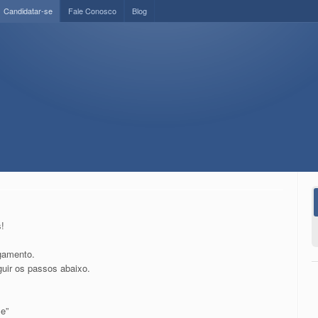
Candidatar-se
Fale Conosco
Blog
!
gamento.
uir os passos abaixo.
se”