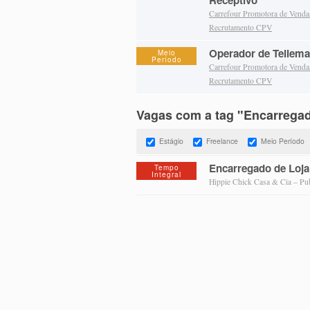
Receptivo
Carrefour Promotora de Vend
Recrutamento CPV
Operador de Tellema
Meio
Período
Carrefour Promotora de Vend
Recrutamento CPV
Vagas com a tag "Encarrega
Estágio
Freelance
Meio Período
Encarregado de Loja
Tempo
Integral
Hippie Chick Casa & Cia – Pu