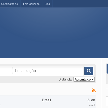
Candidatar-se
Fale Conosco
Blog
Distância:
Brasil
5 jan
r
2024