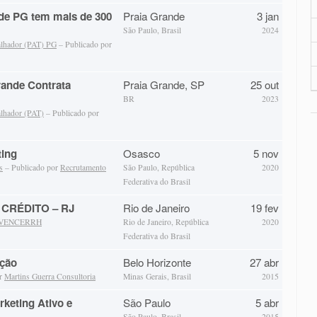
de PG tem mais de 300
Praia Grande
3 jan
São Paulo, Brasil
2024
alhador (PAT) PG
– Publicado por
rande Contrata
Praia Grande, SP
25 out
BR
2023
alhador (PAT)
– Publicado por
ting
Osasco
5 nov
s
– Publicado por
Recrutamento
São Paulo, República
2020
Federativa do Brasil
CRÉDITO – RJ
Rio de Janeiro
19 fev
VENCERRH
Rio de Janeiro, República
2020
Federativa do Brasil
ução
Belo Horizonte
27 abr
or
Martins Guerra Consultoria
Minas Gerais, Brasil
2015
keting Ativo e
São Paulo
5 abr
São Paulo, Brasil
2015