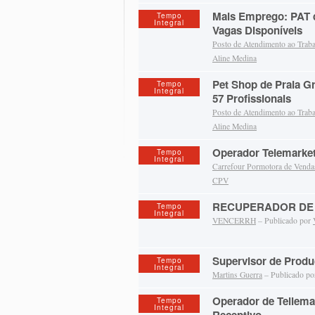
Mais Emprego: PAT 
Tempo
Integral
Vagas Disponíveis
Posto de Atendimento ao Trab
Aline Medina
Pet Shop de Praia G
Tempo
Integral
57 Profissionais
Posto de Atendimento ao Trab
Aline Medina
Operador Telemarke
Tempo
Integral
Carrefour Pormotora de Venda
CPV
RECUPERADOR DE 
Tempo
Integral
VENCERRH
– Publicado por
Supervisor de Prod
Tempo
Integral
Martins Guerra
– Publicado p
Operador de Tellemar
Tempo
Integral