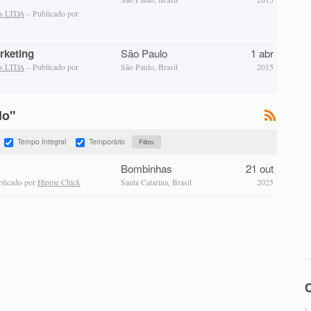
as LTDA
– Publicado por
rketing
São Paulo
1 abr
as LTDA
– Publicado por
São Paulo, Brasil
2015
do"
Tempo Integral
Temporário
Bombinhas
21 out
blicado por
Hippie Chick
Santa Catarina, Brasil
2025