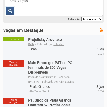
Distância:
Vagas em Destaque
Projetista, Arquiteto
Freelance
Bilds
– Publicado por
Jobroller
Brasil
5 jan
2024
Mais Emprego: PAT de PG
Tempo
Integral
tem mais de 300 Vagas
Disponíveis
Posto de Atendimento ao Trabalhador
(PAT) PG
– Publicado por
Aline Medina
Praia Grande
3 jan
São Paulo, Brasil
2024
Pet Shop de Praia Grande
Tempo
Integral
Contrata 57 Profissionais