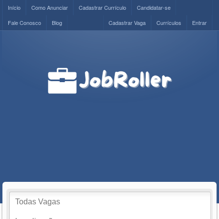
Início
Como Anunciar
Cadastrar Currículo
Candidatar-se
Fale Conosco
Blog
Cadastrar Vaga
Currículos
Entrar