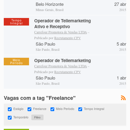
Belo Horizonte
27 abr
Minas Gerais, Brasil
2015
Operador de Tellemarketing
Tempo
Integral
Ativo e Receptivo
Carrefour Promotora de Vendas LTDA
–
Publicado por
Recrutamento CPV
São Paulo
5 abr
São Paulo, Brasil
2015
Operador de Tellemarketing
Meio
Período
Carrefour Promotora de Vendas LTDA
–
Publicado por
Recrutamento CPV
São Paulo
1 abr
São Paulo, Brasil
2015
Vagas com a tag "Freelance"
Estágio
Freelance
Meio Período
Tempo Integral
Temporário