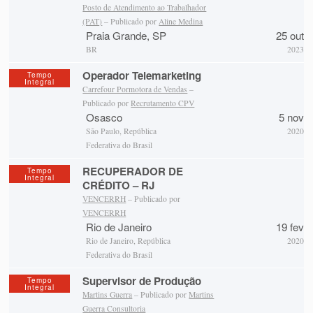
Posto de Atendimento ao Trabalhador
(PAT)
– Publicado por
Aline Medina
Praia Grande, SP
25 out
BR
2023
Operador Telemarketing
Tempo
Integral
Carrefour Pormotora de Vendas
–
Publicado por
Recrutamento CPV
Osasco
5 nov
São Paulo, República
2020
Federativa do Brasil
RECUPERADOR DE
Tempo
Integral
CRÉDITO – RJ
VENCERRH
– Publicado por
VENCERRH
Rio de Janeiro
19 fev
Rio de Janeiro, República
2020
Federativa do Brasil
Supervisor de Produção
Tempo
Integral
Martins Guerra
– Publicado por
Martins
Guerra Consultoria