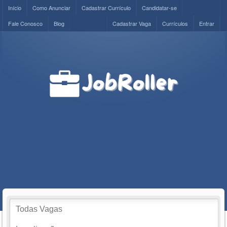
Início
Como Anunciar
Cadastrar Currículo
Candidatar-se
Fale Conosco
Blog
Cadastrar Vaga
Currículos
Entrar