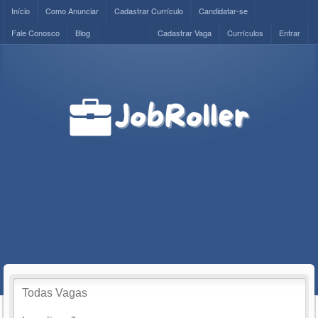
Início
Como Anunciar
Cadastrar Currículo
Candidatar-se
Fale Conosco
Blog
Cadastrar Vaga
Currículos
Entrar