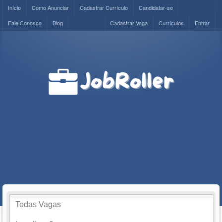
Início
Como Anunciar
Cadastrar Currículo
Candidatar-se
Fale Conosco
Blog
Cadastrar Vaga
Currículos
Entrar