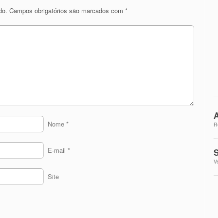
do.
Campos obrigatórios são marcados com
*
A
Nome
*
R
E-mail
*
S
V
Site