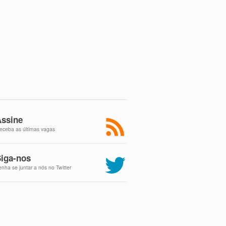
ssine
eceba as últimas vagas
iga-nos
enha se juntar a nós no Twitter