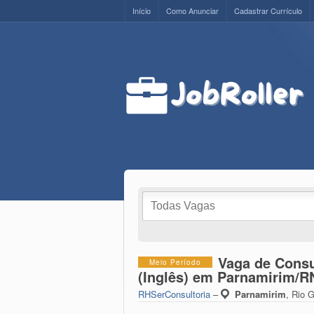
Início
Como Anunciar
Cadastrar Currículo
Vaga de Consu
Meio Período
(Inglês) em Parnamirim/R
RHSerConsultoria
–
Parnamirim
,
Rio G