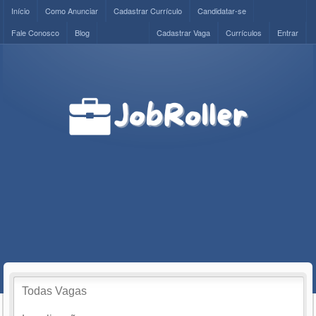
Início
Como Anunciar
Cadastrar Currículo
Candidatar-se
Fale Conosco
Blog
Cadastrar Vaga
Currículos
Entrar