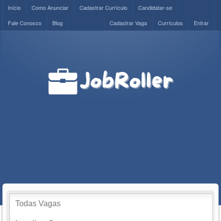
Início
Como Anunciar
Cadastrar Currículo
Candidatar-se
Fale Conosco
Blog
Cadastrar Vaga
Currículos
Entrar