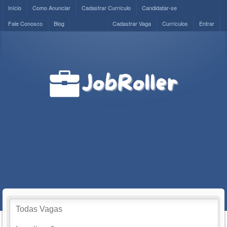
Início
Como Anunciar
Cadastrar Currículo
Candidatar-se
Fale Conosco
Blog
Cadastrar Vaga
Currículos
Entrar