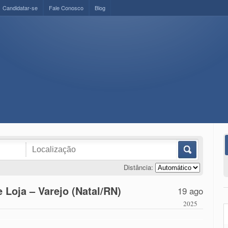
Candidatar-se
Fale Conosco
Blog
Distância:
 Loja – Varejo (Natal/RN)
19 ago
2025