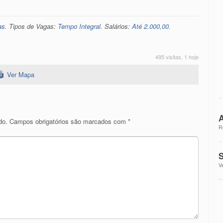
as
. Tipos de Vagas:
Tempo Integral
. Salários:
Até 2.000,00
.
495 visitas, 1 hoje
Ver Mapa
A
do.
Campos obrigatórios são marcados com
*
R
S
V