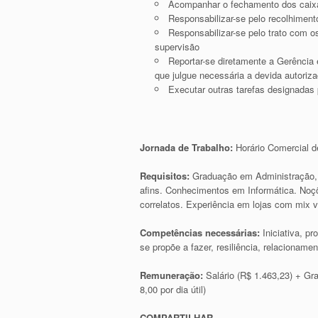
Acompanhar o fechamento dos caix
Responsabilizar-se pelo recolhiment
Responsabilizar-se pelo trato com o
supervisão
Reportar-se diretamente a Gerência
que julgue necessária a devida autoriz
Executar outras tarefas designadas 
Jornada de Trabalho:
Horário Comercial 
Requisitos:
Graduação em Administração, 
afins. Conhecimentos em Informática. Noçõ
correlatos. Experiência em lojas com mix v
Competências necessárias:
Iniciativa, p
se propõe a fazer, resiliência, relacionamen
Remuneração:
Salário (R$ 1.463,23) + Gr
8,00 por dia útil)
COMPARTILHAR