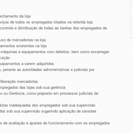
fechamento da loja
erviços de todos os empregados lotados na referida loja
 controle e distribuição de todas as tarefas dos empregados da
luxo de mercadorias na loja
pamentos existentes na loja
de máquinas e equipamentos com defeitos, bem como encarregar-
tuição
quipamentos a serem adquiridos
 perante as autoridades administrativas e judiciais por
 liberação mercadorias
empregados das lojas sob sua gerência
ão ou Gerência, como preposto em processos judiciais de
ndutas inadequadas dos empregados sob sua supervisão
os sob sua supervisão sugerindo aplicação de sansões
s de avaliação e ajustes de funcionamento com os empregados