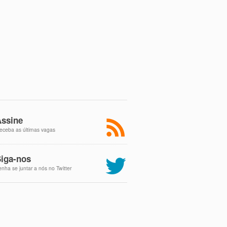
ssine
eceba as últimas vagas
iga-nos
enha se juntar a nós no Twitter