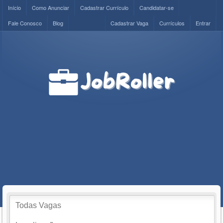
Início
Como Anunciar
Cadastrar Currículo
Candidatar-se
Fale Conosco
Blog
Cadastrar Vaga
Currículos
Entrar