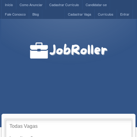
Início
Como Anunciar
Cadastrar Currículo
Candidatar-se
Fale Conosco
Blog
Cadastrar Vaga
Currículos
Entrar