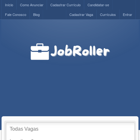
Início
Como Anunciar
Cadastrar Currículo
Candidatar-se
Fale Conosco
Blog
Cadastrar Vaga
Currículos
Entrar