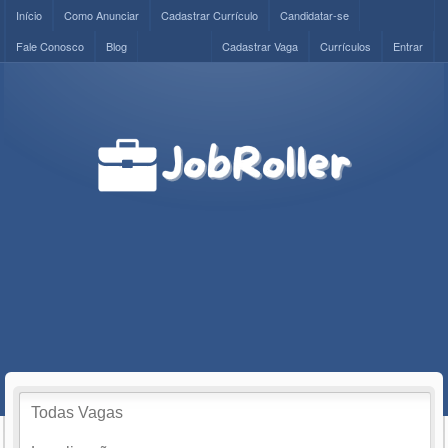
Início
Como Anunciar
Cadastrar Currículo
Candidatar-se
Fale Conosco
Blog
Cadastrar Vaga
Currículos
Entrar