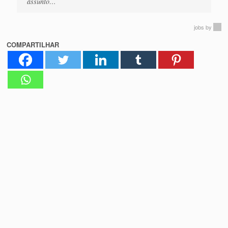
assunto…
jobs
by
COMPARTILHAR