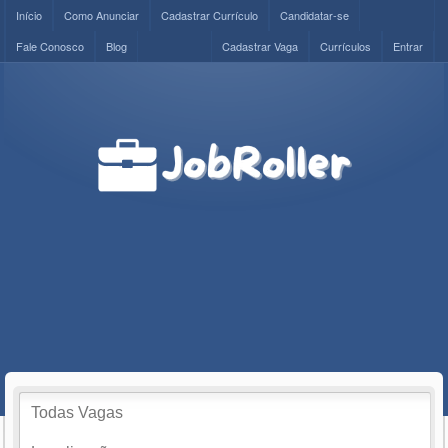
Início
Como Anunciar
Cadastrar Currículo
Candidatar-se
Fale Conosco
Blog
Cadastrar Vaga
Currículos
Entrar