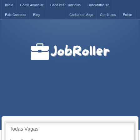
Início
Como Anunciar
Cadastrar Currículo
Candidatar-se
Fale Conosco
Blog
Cadastrar Vaga
Currículos
Entrar