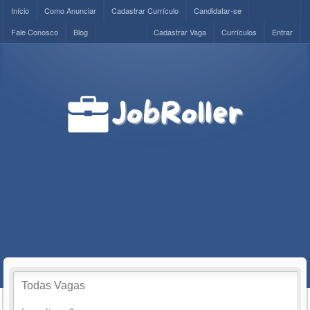
Início
Como Anunciar
Cadastrar Currículo
Candidatar-se
Fale Conosco
Blog
Cadastrar Vaga
Currículos
Entrar