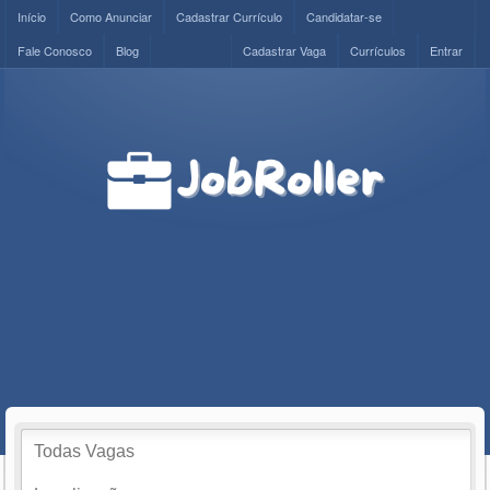
Início
Como Anunciar
Cadastrar Currículo
Candidatar-se
Fale Conosco
Blog
Cadastrar Vaga
Currículos
Entrar