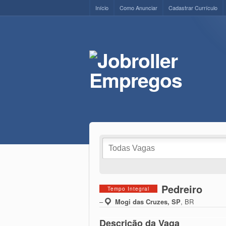
Início
Como Anunciar
Cadastrar Currículo
Pedreiro
Tempo Integral
–
Mogi das Cruzes, SP
,
BR
Descrição da Vaga