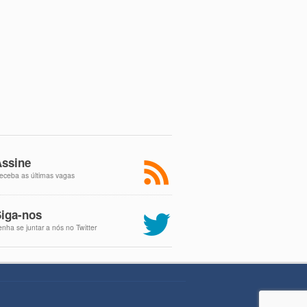
ssine
eceba as últimas vagas
iga-nos
enha se juntar a nós no Twitter