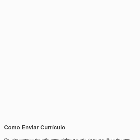
Como Enviar Currículo
Os interessados deverão encaminhar o currículo com o título da vaga