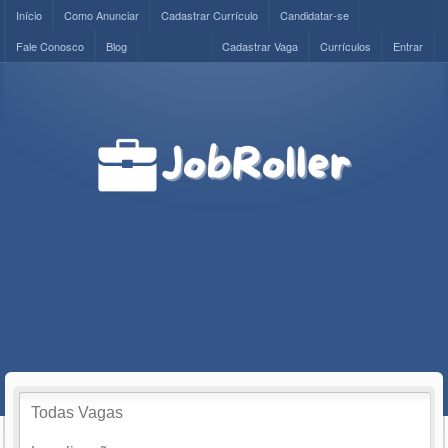
Início
Como Anunciar
Cadastrar Currículo
Candidatar-se
Fale Conosco
Blog
Cadastrar Vaga
Currículos
Entrar