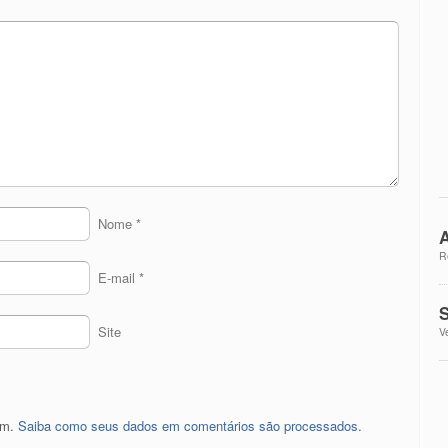
Nome
*
A
R
E-mail
*
S
Site
V
pam.
Saiba como seus dados em comentários são processados
.