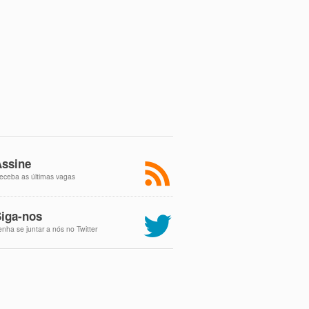
ssine
eceba as últimas vagas
iga-nos
enha se juntar a nós no Twitter