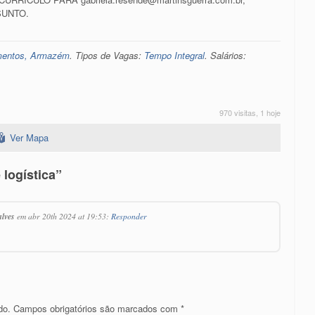
SUNTO.
imentos, Armazém
. Tipos de Vagas:
Tempo Integral
. Salários:
970 visitas, 1 hoje
Ver Mapa
logística”
lves
em abr 20th 2024 at 19:53:
Responder
do.
Campos obrigatórios são marcados com
*