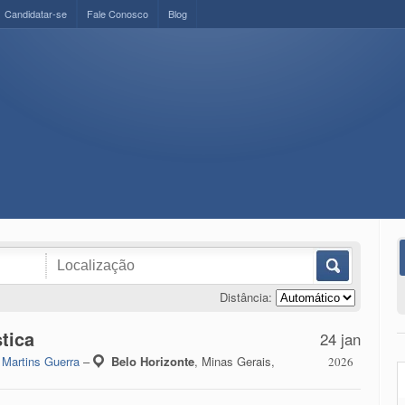
Candidatar-se
Fale Conosco
Blog
Distância:
stica
24 jan
r
Martins Guerra
–
Belo Horizonte
,
Minas Gerais,
2026