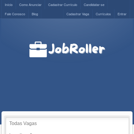
Início
Como Anunciar
Cadastrar Currículo
Candidatar-se
Fale Conosco
Blog
Cadastrar Vaga
Currículos
Entrar