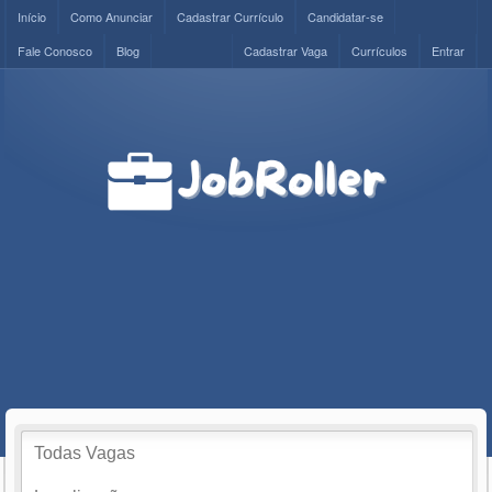
Início
Como Anunciar
Cadastrar Currículo
Candidatar-se
Fale Conosco
Blog
Cadastrar Vaga
Currículos
Entrar