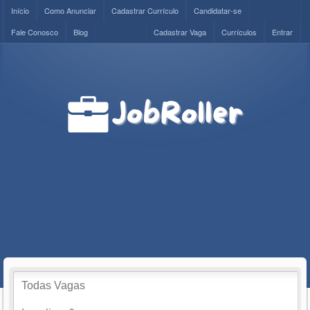
Início
Como Anunciar
Cadastrar Currículo
Candidatar-se
Fale Conosco
Blog
Cadastrar Vaga
Currículos
Entrar