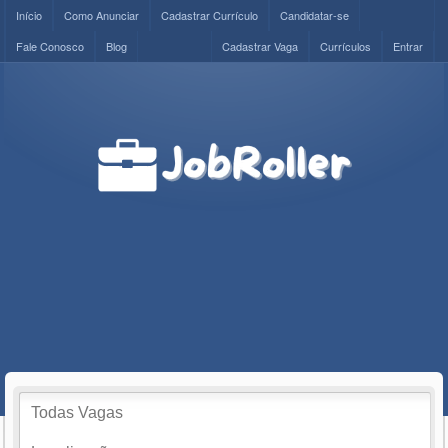
Início
Como Anunciar
Cadastrar Currículo
Candidatar-se
Fale Conosco
Blog
Cadastrar Vaga
Currículos
Entrar