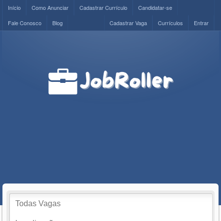
Início
Como Anunciar
Cadastrar Currículo
Candidatar-se
Fale Conosco
Blog
Cadastrar Vaga
Currículos
Entrar